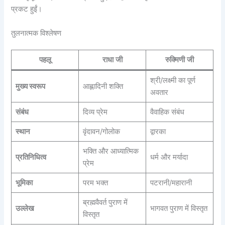
प्रकट हुईं।
तुलनात्मक विश्लेषण
पहलू
राधा जी
रुक्मिणी जी
श्री/लक्ष्मी का पूर्ण
मुख्य स्वरूप
आह्लादिनी शक्ति
अवतार
संबंध
दिव्य प्रेम
वैवाहिक संबंध
स्थान
वृंदावन/गोलोक
द्वारका
भक्ति और आध्यात्मिक
प्रतिनिधित्व
धर्म और मर्यादा
प्रेम
भूमिका
परम भक्त
पटरानी/महारानी
ब्रह्मवैवर्त पुराण में
उल्लेख
भागवत पुराण में विस्तृत
विस्तृत