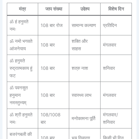
मंत्र
जाप संख्या
उद्देश्य
विशेष दिन
ॐ हं हनुमते
108 बार रोज
सामान्य कल्याण
प्रतिदिन
नमः
ॐ नमो भगवते
शक्ति और
108 बार
मंगलवार
आंजनेयाय
साहस
ॐ हनुमते
रुद्रात्मकाय हुं
108 बार
शत्रु नाश
शनिवार
फट
ॐ पवनसुत
हनुमान
108 बार
स्वास्थ्य लाभ
मंगलवार
नमस्तुभ्यम्
ॐ श्री हनुमते
108/1008
मंगलवार/
मनोकामना पूर्ति
नमः
बार
शनिवार
बजरंगबली की
108 बार
भय निवारण
किसी भी दिन