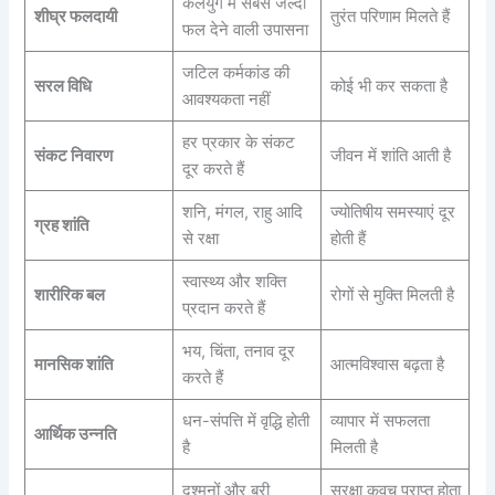
कलयुग में सबसे जल्दी
शीघ्र फलदायी
तुरंत परिणाम मिलते हैं
फल देने वाली उपासना
जटिल कर्मकांड की
सरल विधि
कोई भी कर सकता है
आवश्यकता नहीं
हर प्रकार के संकट
संकट निवारण
जीवन में शांति आती है
दूर करते हैं
शनि, मंगल, राहु आदि
ज्योतिषीय समस्याएं दूर
ग्रह शांति
से रक्षा
होती हैं
स्वास्थ्य और शक्ति
शारीरिक बल
रोगों से मुक्ति मिलती है
प्रदान करते हैं
भय, चिंता, तनाव दूर
मानसिक शांति
आत्मविश्वास बढ़ता है
करते हैं
धन-संपत्ति में वृद्धि होती
व्यापार में सफलता
आर्थिक उन्नति
है
मिलती है
दुश्मनों और बुरी
सुरक्षा कवच प्राप्त होता